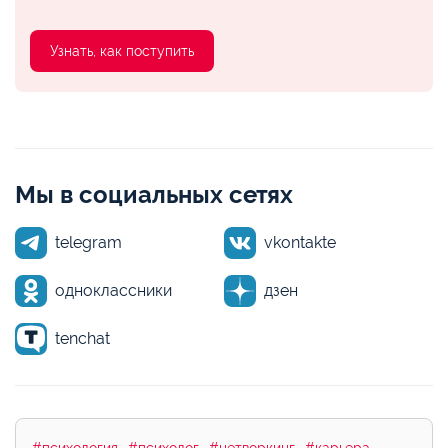
Узнать, как поступить
Мы в социальных сетях
telegram
vkontakte
одноклассники
дзен
tenchat
#психология
#психолог
#нетворкинг
#карьера